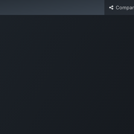
Compart
ntactenos
601 