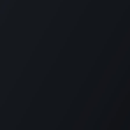
ontáctenos
Contáctenos
avalbuena@inteegra.co
CL 162 18 A 72